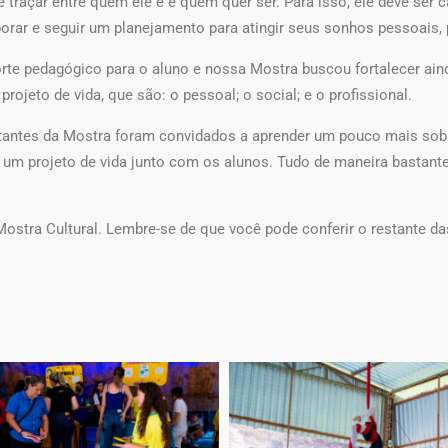
 traçar entre quem ele é e quem quer ser. Para isso, ele deve ser 
orar e seguir um planejamento para atingir seus sonhos pessoais, 
rte pedagógico para o aluno e nossa Mostra buscou fortalecer ain
rojeto de vida, que são: o pessoal; o social; e o profissional.
sitantes da Mostra foram convidados a aprender um pouco mais s
m projeto de vida junto com os alunos. Tudo de maneira bastante 
Mostra Cultural. Lembre-se de que você pode conferir o restante d