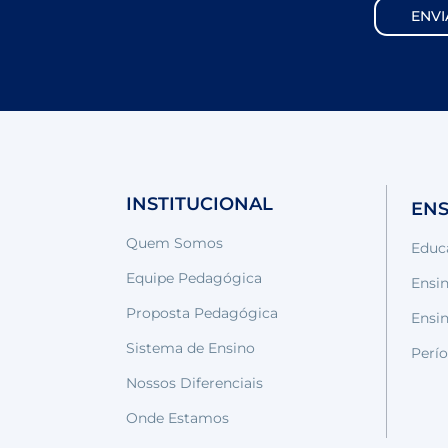
INSTITUCIONAL
EN
Quem Somos
Educa
Equipe Pedagógica
Ensin
Proposta Pedagógica
Ensi
Sistema de Ensino
Perío
Nossos Diferenciais
Onde Estamos