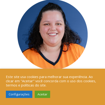
Este site usa cookies para melhorar sua experiência. Ao
AISLA CRISTINE DAMASIO DEFENDI
clicar em "Aceitar" você concorda com o uso dos cookies,
termos e políticas do site.
Professora do Ensino Fundamental
Licenciada em Pedagogia pela UNIP, com pós-graduação em
Configurações
Aceitar
Educação Infantil e Anos Iniciais pela FAVENI. Possui cursos
de extensão pela ENAP, incluindo Aprendizagem