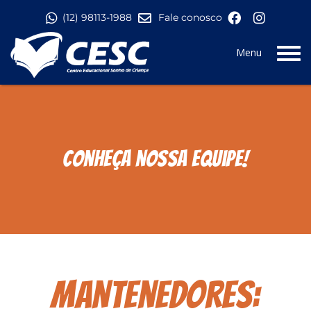
Pular para o conteúdo
(12) 98113-1988
Fale conosco
Menu
Conheça nossa equipe!
Mantenedores: