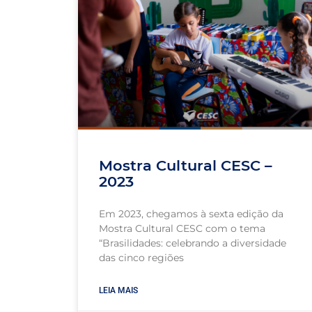
Mostra Cultural CESC –
2023
Em 2023, chegamos à sexta edição da
Mostra Cultural CESC com o tema
“Brasilidades: celebrando a diversidade
das cinco regiões
LEIA MAIS