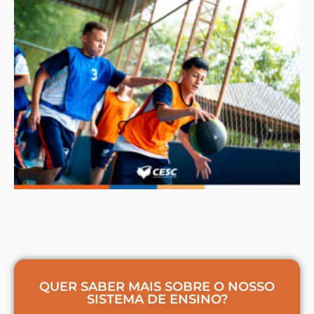
QUER SABER MAIS SOBRE O NOSSO
SISTEMA DE ENSINO?