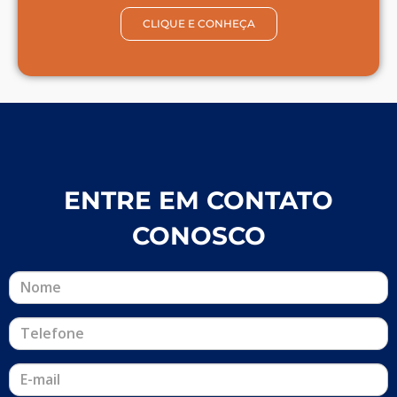
CLIQUE E CONHEÇA
ENTRE EM CONTATO
CONOSCO